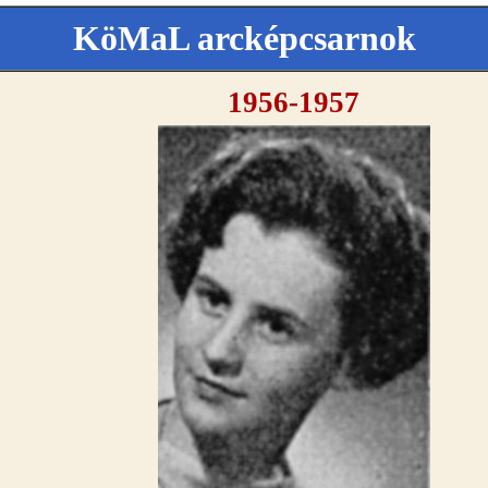
KöMaL arcképcsarnok
1956-1957