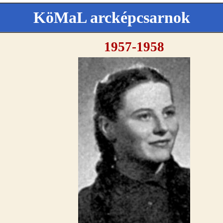
KöMaL arcképcsarnok
1957-1958