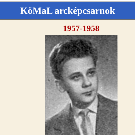
KöMaL arcképcsarnok
1957-1958