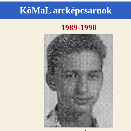
KöMaL arcképcsarnok
1989-1990