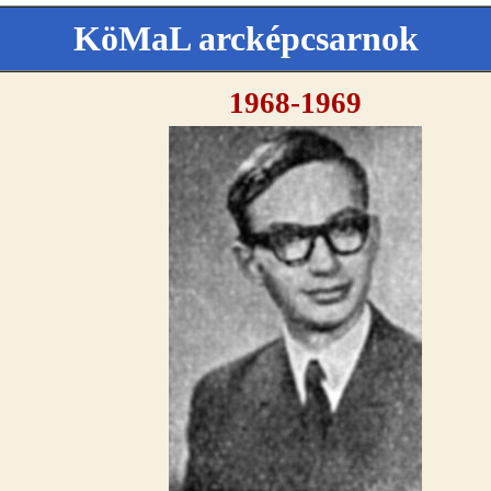
KöMaL arcképcsarnok
1968-1969