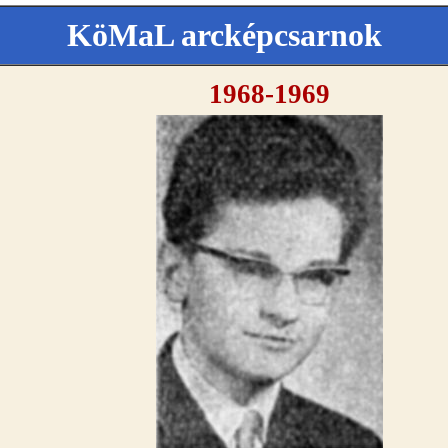
KöMaL arcképcsarnok
1968-1969