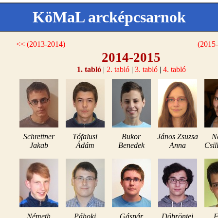
KöMaL arcképcsarnok
<< (2013-2014)
(2015
2014-2015
1. tabló
|
2. tabló
|
3. tabló
|
4. tabló
Schrettner
Tófalusi
Bukor
János Zsuzsa
N
Jakab
Ádám
Benedek
Anna
Csil
Németh
Páhoki
Gáspár
Döbröntei
F