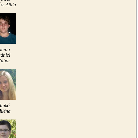
zs Attila
imon
ániel
ábor
ankó
iléna