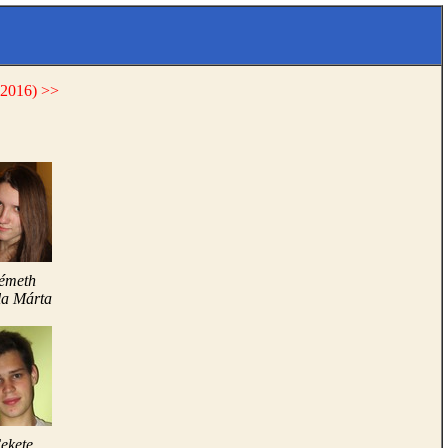
-2016) >>
émeth
la Márta
ekete