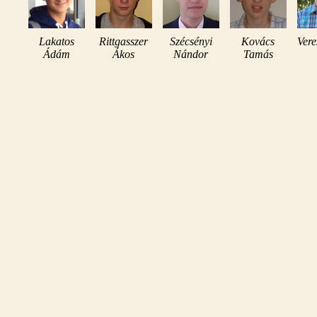
Lakatos
Rittgasszer
Szécsényi
Kovács
Vere
Ádám
Ákos
Nándor
Tamás