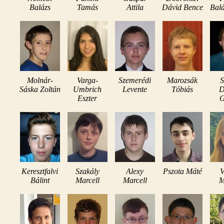
Balázs
Tamás
Attila
Dávid Bence
Balá
Molnár-
Varga-
Szemerédi
Marozsák
S
Sáska Zoltán
Umbrich
Levente
Tóbiás
D
Eszter
G
Keresztfalvi
Szakály
Alexy
Pszota Máté
V
Bálint
Marcell
Marcell
M