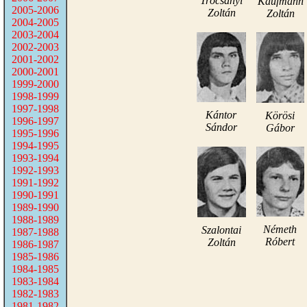
Trócsányi
Kaufmann
2005-2006
Zoltán
Zoltán
2004-2005
2003-2004
2002-2003
2001-2002
2000-2001
1999-2000
1998-1999
1997-1998
Kántor
Körösi
1996-1997
Sándor
Gábor
1995-1996
1994-1995
1993-1994
1992-1993
1991-1992
1990-1991
1989-1990
1988-1989
Németh
Szalontai
1987-1988
Róbert
Zoltán
1986-1987
1985-1986
1984-1985
1983-1984
1982-1983
1981-1982