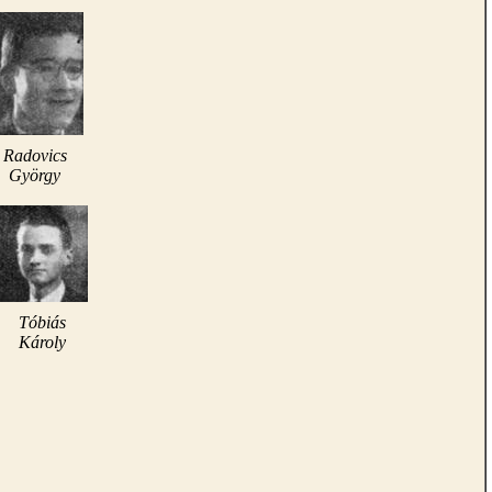
Radovics
György
Tóbiás
Károly