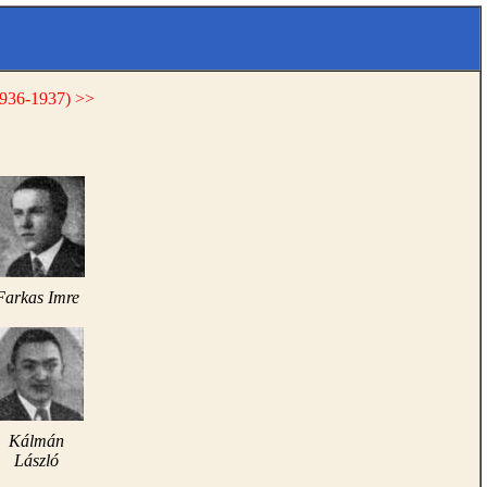
1936-1937) >>
Farkas Imre
Kálmán
László