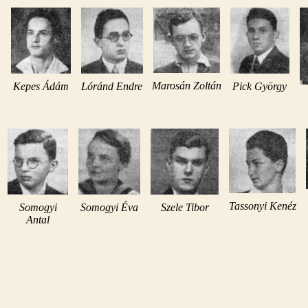
Marosán Zoltán
Kepes Ádám
Lóránd Endre
Pick György
Tassonyi Kenéz
Somogyi
Somogyi Éva
Szele Tibor
Antal