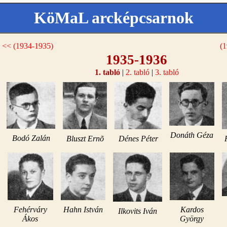
KöMaL arcképcsarnok
<< (1934-1935)
(
1935-1936
1. tabló
|
2. tabló
|
3. tabló
Donáth Géza
Bodó Zalán
Bluszt Ernõ
Dénes Péter
Fehérváry
Hahn István
Kardos
Ilkovits Iván
Ákos
György